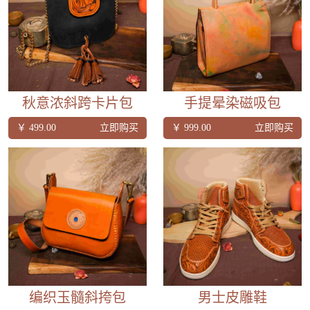
秋意浓斜跨卡片包
手提晕染磁吸包
￥ 499.00
立即购买
￥ 999.00
立即购买
编织玉髓斜挎包
男士皮雕鞋