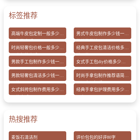
标签推荐
高端牛皮包定制一般多少钱
男式牛皮包制作多少钱一套
一包的合适
简单的做法
时尚轻奢包价格一般多少钱
经典手工皮包清洁价格多少
一个包装合适
钱一件
男款手工包制作多少钱一包
女式手工包diy价格多少钱
包手工合适
一件合适的
男款轻奢包清洁多少钱一套
时尚手拿包制作推荐语简单
男款
又漂亮又好看
女式斜挎包制作费用多少钱
经典手拿包护理费用多少元
一件合适
一次
热搜推荐
麦饭石清洁剂
评价包包的好评80字