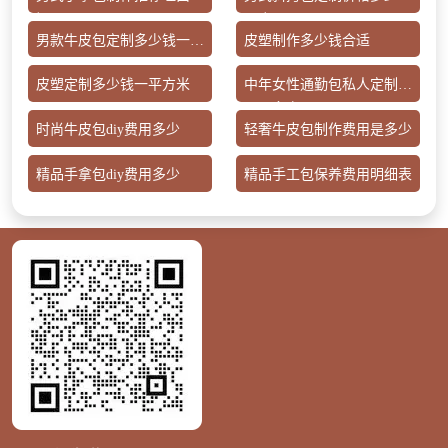
短
一个
男款牛皮包定制多少钱一双
皮塑制作多少钱合适
合适
皮塑定制多少钱一平方米
中年女性通勤包私人定制费
用是多少
时尚牛皮包diy费用多少
轻奢牛皮包制作费用是多少
精品手拿包diy费用多少
精品手工包保养费用明细表